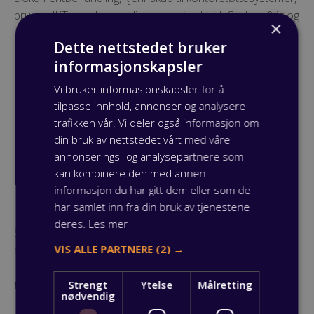
bruk av IKT, postbehandling og arkivarbeid. God skriftlig og
×
muntlig fremstillingsevne er viktige kvaliteter for utøvelse
Dette nettstedet bruker
av yrket.
informasjonskapsler
Læretiden gjennomføres i sentraladministrasjonen til
Vi bruker informasjonskapsler for å
kommunale og fylkeskommunale virksomheter, og
tilpasse innhold, annonser og analysere
administrasjonen i videregående skoler.
trafikken vår. Vi deler også informasjon om
din bruk av nettstedet vårt med våre
Les mer:
Derfor bør du jobbe i kommunen
annonserings- og analysepartnere som
kan kombinere den med annen
Ernæringskokk
informasjon du har gitt dem eller som de
har samlet inn fra din bruk av tjenestene
deres.
Les mer
Som ernæringskokk jobber du på storkjøkken på store
VIS ALLE PARTNERE
(2) →
arbeidsplasser, både innen det private og offentlige.
Typiske steder man kan jobbe er sykehus, i forsvaret, i
Strengt
Ytelse
Målretting
fengsel, sykehjem og lignende.
nødvendig