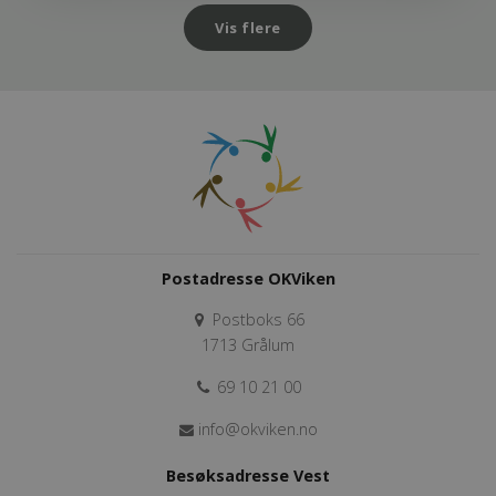
Vis flere
Postadresse OKViken
Postboks 66
1713 Grålum
69 10 21 00
info@okviken.no
Besøksadresse Vest