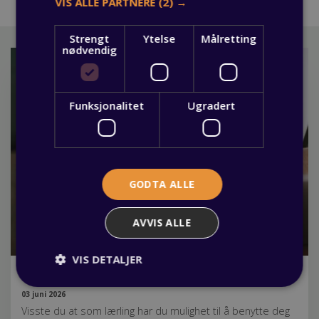
VIS ALLE PARTNERE
(2) →
Strengt
Ytelse
Målretting
nødvendig
Funksjonalitet
Ugradert
GODTA ALLE
AVVIS ALLE
VIS DETALJER
Fagbrev.io gjør lærlingtiden enklere
03 juni 2026
Visste du at som lærling har du mulighet til å benytte deg