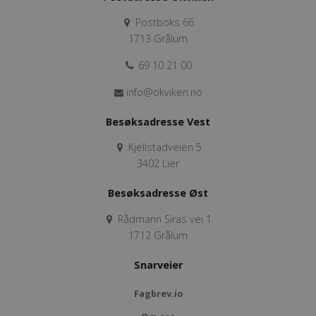
Postboks 66
1713 Grålum
69 10 21 00
info@okviken.no
Besøksadresse Vest
Kjellstadveien 5
3402 Lier
Besøksadresse Øst
Rådmann Siras vei 1
1712 Grålum
Snarveier
Fagbrev.io