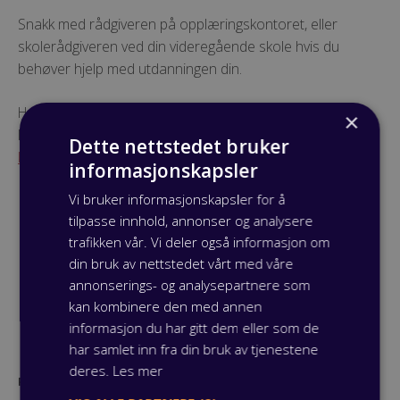
Snakk med rådgiveren på opplæringskontoret, eller
skolerådgiveren ved din videregående skole hvis du
behøver hjelp med utdanningen din.
Har du spørsmål om din rett til skoleplass, det å være
×
lærling eller noe annet om yrkesfaglig utdannelse?
Ta
Dette nettstedet bruker
kontakt her,
så hjelper vi deg.
informasjonskapsler
Vi bruker informasjonskapsler for å
tilpasse innhold, annonser og analysere
trafikken vår. Vi deler også informasjon om
din bruk av nettstedet vårt med våre
annonserings- og analysepartnere som
kan kombinere den med annen
informasjon du har gitt dem eller som de
har samlet inn fra din bruk av tjenestene
deres.
Les mer
Publisert: 14 september 2020