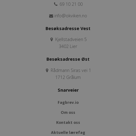
69 10 21 00
info@okviken.no
Besøksadresse Vest
Kjellstadveien 5
3402 Lier
Besøksadresse Øst
Rådmann Siras vei 1
1712 Grålum
Snarveier
Fagbrev.io
Om oss
Kontakt oss
Aktuelle lærefag