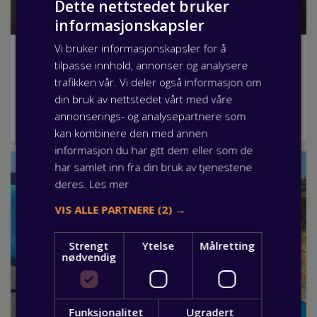
Dette nettstedet bruker
informasjonskapsler
Vi bruker informasjonskapsler for å
Fagbrev.io gjør lærlingtiden enklere
tilpasse innhold, annonser og analysere
03 juni 2026
trafikken vår. Vi deler også informasjon om
Visste du at som lærling har du mulighet til å benytte deg
din bruk av nettstedet vårt med våre
av Fagbrev.io, en nettbasert plattform som samler all
annonserings- og analysepartnere som
nødvendig info om din lærlingtid? Les mer her.
kan kombinere den med annen
informasjon du har gitt dem eller som de
har samlet inn fra din bruk av tjenestene
deres.
Les mer
VIS ALLE PARTNERE
(2) →
Strengt
Ytelse
Målretting
nødvendig
Funksjonalitet
Ugradert