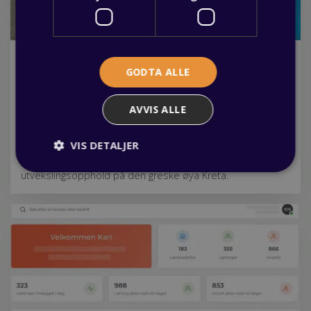
«De fineste minnene skapes utenfor
GODTA ALLE
komfortsonen!»
03 desember 2025
AVVIS ALLE
Har du lyst på en utfordring i løpet av læretiden? Da kan
EU-programmet "Læretid i Europa være noe for deg. Her
får du høre om de erfaringer som Matias Hoseth, lærling i
VIS DETALJER
helsearbeiderfager gjorde seg under sitt 3 måneder lange
utvekslingsopphold på den greske øya Kreta.