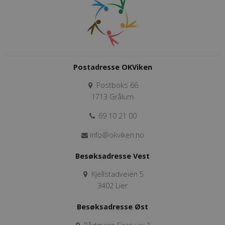
Postadresse OKViken
Postboks 66
1713 Grålum
69 10 21 00
info@okviken.no
Besøksadresse Vest
Kjellstadveien 5
3402 Lier
Besøksadresse Øst