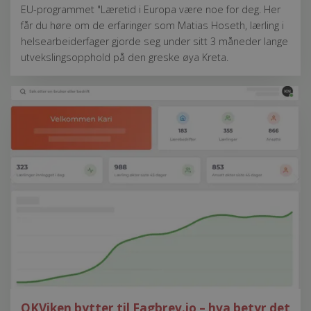
EU-programmet "Læretid i Europa være noe for deg. Her
får du høre om de erfaringer som Matias Hoseth, lærling i
helsearbeiderfager gjorde seg under sitt 3 måneder lange
utvekslingsopphold på den greske øya Kreta.
OKViken bytter til Fagbrev.io – hva betyr det