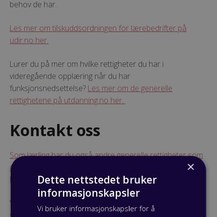
behov de har.
Les mer om tilskuddsordningen for lærebedrifter på
udir.no her.
Lurer du på mer om hvilke rettigheter du har i
videregående opplæring når du har
funksjonsnedsettelse?
Les mer om de generelle
rettighetene på utdanning.no her.
Kontakt oss
Som lærling har du også andre generelle rettigheter som
×
det er greit å være klar over. Les mer om disse på vår
Dette nettstedet bruker
blogg
.
informasjonskapsler
Vi i OKViken vil alltid forsøke å hjelpe deg og svare på de
Vi bruker informasjonskapsler for å
spørsmålene du har om yrkesfaglig utdannelse og det å