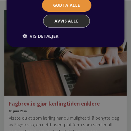
GODTA ALLE
AVVIS ALLE
VIS DETALJER
Fagbrev.io gjør lærlingtiden enklere
03 juni 2026
Visste du at som lærling har du mulighet til å benytte deg
av Fagbrev.io, en nettbasert plattform som samler all