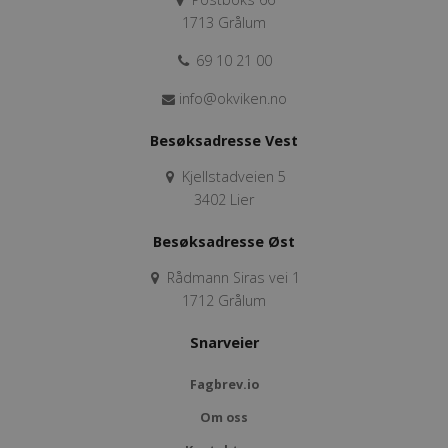
1713 Grålum
69 10 21 00
info@okviken.no
Besøksadresse Vest
Kjellstadveien 5
3402 Lier
Besøksadresse Øst
Rådmann Siras vei 1
1712 Grålum
Snarveier
Fagbrev.io
Om oss