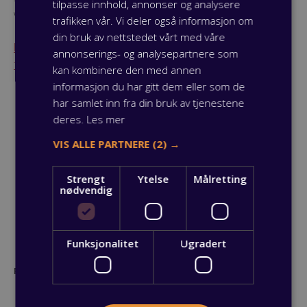
tilpasse innhold, annonser og analysere
være lærling.
trafikken vår. Vi deler også informasjon om
din bruk av nettstedet vårt med våre
Lurer du på mer om å være lærling med
annonserings- og analysepartnere som
funksjonsnedsettelse? Kontakt oss her.
kan kombinere den med annen
informasjon du har gitt dem eller som de
har samlet inn fra din bruk av tjenestene
deres.
Les mer
VIS ALLE PARTNERE
(2) →
Strengt
Ytelse
Målretting
nødvendig
Funksjonalitet
Ugradert
Publisert: 27 januar 2020