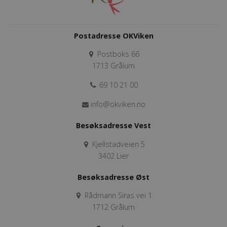
Postadresse OKViken
Postboks 66
1713 Grålum
69 10 21 00
info@okviken.no
Besøksadresse Vest
Kjellstadveien 5
3402 Lier
Besøksadresse Øst
Rådmann Siras vei 1
1712 Grålum