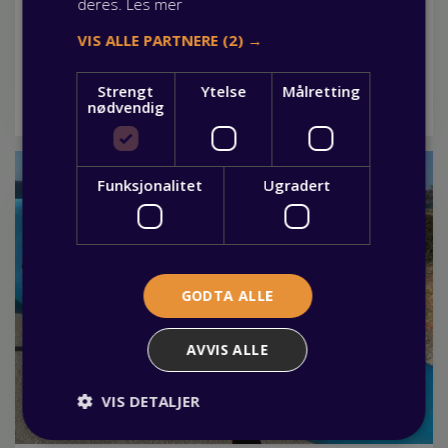
deres.
Les mer
Fagbrev.io gjør lærlingtiden enklere
VIS ALLE PARTNERE
(2) →
03 juni 2026
Visste du at som lærling har du mulighet til å benytte deg
av Fagbrev.io, en nettbasert plattform som samler all
Strengt
Ytelse
Målretting
nødvendig
nødvendig info om din lærlingtid? Les mer her.
Funksjonalitet
Ugradert
GODTA ALLE
AVVIS ALLE
VIS DETALJER