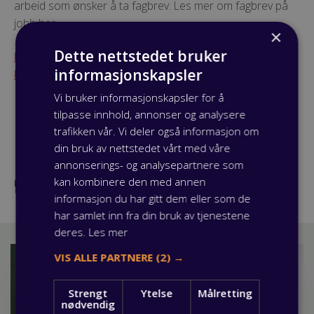
arbeid som ønsker å ta fagbrev. Les mer om fagbrev på
jobb her.
×
Dette nettstedet bruker
Har du flere spørsmål om fagbrev og svennebrev? Vi
informasjonskapsler
hjelper deg gjerne! Du finner vår kontaktinformasjon her.
Vi bruker informasjonskapsler for å
tilpasse innhold, annonser og analysere
trafikken vår. Vi deler også informasjon om
din bruk av nettstedet vårt med våre
annonserings- og analysepartnere som
kan kombinere den med annen
Publisert: 25 februar 2019
informasjon du har gitt dem eller som de
har samlet inn fra din bruk av tjenestene
deres.
Les mer
VIS ALLE PARTNERE
(2) →
Strengt
Ytelse
Målretting
nødvendig