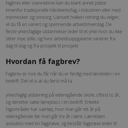
fagbrev eller svennebrev kan du blant annet jobbe
innenfor tradisjonelle håndverksfag, i industrien eller med
mennesker og omsorg. Uansett hvilken retning du velger,
vil du få en variert og spennende arbeidshverdag. De
fleste yrkesfaglige utdannelser leder til et yrke hvor du ikke
sitter mye stille, og hvor arbeidsoppgavene varierer fra
dag til dag og fra prosjekt til prosjekt.
Hvordan få fagbrev?
Fagbrev er noe du får når du er ferdig med læretiden i en
bedrift. Det vil si at du først må ta
yrkesfaglig utdanning på videregående skole, oftest to år,
og deretter søke læreplass i en bedrift. Enkelte
fagområder har særløp, hvor man går ett år på
videregående før man går tre år i lære. Læretiden
avsluttes med en fagprøve, og bestått fagprøve leder til