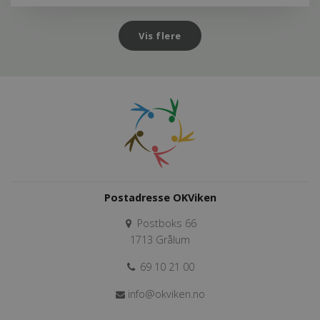
Vis flere
Postadresse OKViken
Postboks 66
1713 Grålum
69 10 21 00
info@okviken.no