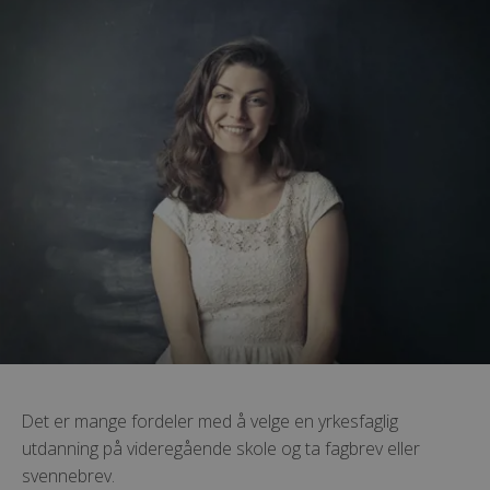
Det er mange fordeler med å velge en yrkesfaglig
utdanning på videregående skole og ta fagbrev eller
svennebrev.