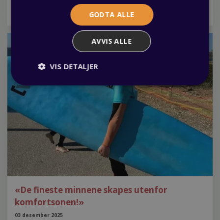
av Fagbrev.io, en nettbasert plattform som samler all
nødvendig info om din lærlingtid? Les mer her.
GODTA ALLE
AVVIS ALLE
VIS DETALJER
«De fineste minnene skapes utenfor
komfortsonen!»
03 desember 2025