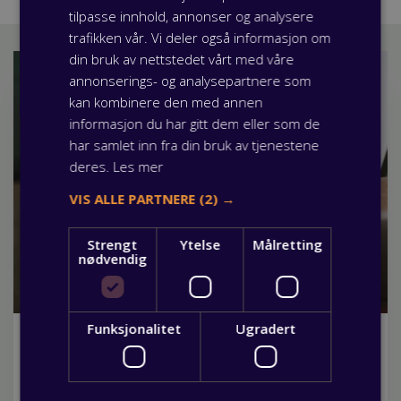
tilpasse innhold, annonser og analysere
trafikken vår. Vi deler også informasjon om
din bruk av nettstedet vårt med våre
annonserings- og analysepartnere som
kan kombinere den med annen
informasjon du har gitt dem eller som de
har samlet inn fra din bruk av tjenestene
deres.
Les mer
VIS ALLE PARTNERE
(2) →
Strengt
Ytelse
Målretting
nødvendig
Funksjonalitet
Ugradert
Fagbrev.io gjør lærlingtiden enklere
03 juni 2026
Visste du at som lærling har du mulighet til å benytte deg