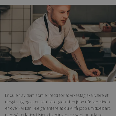
Er du en av dem som er redd for at yrkesfag skal være et
utrygt valg og at du skal sitte igjen uten jobb når læretiden
er over? Vi kan ikke garantere at du vil få jobb umiddelbart,
men vår erfaring tilsier at lærlinger er svært populære i