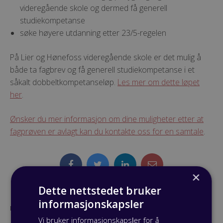
videregående skole og dermed få generell
studiekompetanse
søke høyere utdanning etter 23/5-regelen
På Lier og Hønefoss videregående skole er det mulig å
både ta fagbrev og få generell studiekompetanse i et
såkalt dobbeltkompetanseløp.
Les mer om dette løpet
her
.
Ønsker du mer informasjon om dine muligheter etter at
fagprøven er avlagt kan du kontakte oss for en samtale
.
×
Dette nettstedet bruker
informasjonskapsler
Publisert: 07 mars 2019
Vi bruker informasjonskapsler for å