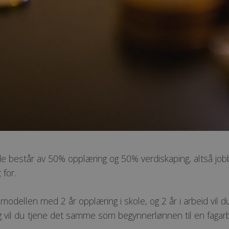
e består av 50% opplæring og 50% verdiskaping, altså jobb
 for.
modellen med 2 år opplæring i skole, og 2 år i arbeid vil
g vil du tjene det samme som begynnerlønnen til en fagarbe