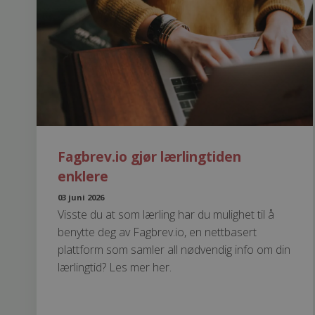
Fagbrev.io gjør lærlingtiden
enklere
03 juni 2026
Visste du at som lærling har du mulighet til å
benytte deg av Fagbrev.io, en nettbasert
plattform som samler all nødvendig info om din
lærlingtid? Les mer her.