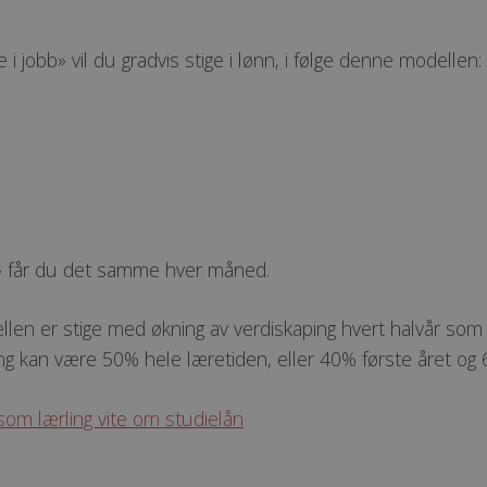
 i jobb» vil du gradvis stige i lønn, i følge denne modellen:
tt» får du det samme hver måned.
len er stige med økning av verdiskaping hvert halvår som
ng kan være 50% hele læretiden, eller 40% første året og
om lærling vite om studielån