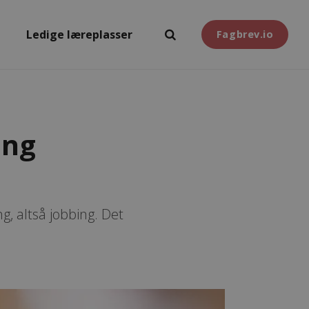
Ledige læreplasser
Fagbrev.io
ing
, altså jobbing. Det