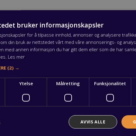
lat lønnsstruktur, altså 50%. Det betyr at man «flater ut» 
tedet bruker informasjonskapsler
ene for en mer stabil og forutsigbar lønn.
sjonskapsler for å tilpasse innhold, annonser og analysere trafikke
 om din bruk av nettstedet vårt med våre annonserings- og anal
abelt for økonomien, men kan gå utover studielånet og s
n med annen informasjon du har gitt dem eller som de har samlet
res.
Les mer
ERE
(2) →
v på tillegg
Ytelse
Målretting
Funksjonalitet
tt på akkurat samme vilkår som de andre ansatte. Det be
lligdager skal du selvsagt ha betalt for det. Jobber du ove
elder hovedtariffavtalens bestemmelser for dette.
R
AVVIS ALLE
G
ss i OKViken om du har spørsmål om lønn eller dine rettig