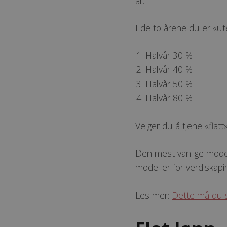
år.
I de to årene du er «ute
Halvår 30 %
Halvår 40 %
Halvår 50 %
Halvår 80 %
Velger du å tjene «fla
Den mest vanlige model
modeller for verdiskapi
Les mer:
Dette må du s