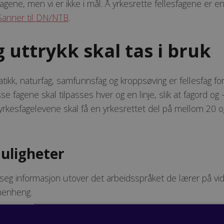
gene, men vi er ikke i mål. Å yrkesrette fellesfagene er en 
Sanner til DN/NTB
.
 uttrykk skal tas i bruk
ikk, naturfag, samfunnsfag og kroppsøving er fellesfag for 
e fagene skal tilpasses hver og en linje, slik at fagord og
yrkesfagelevene skal få en yrkesrettet del på mellom 20 o
uligheter
seg informasjon utover det arbeidsspråket de lærer på vide
menheng.
om går for eksempel byggfag, vil tilegne seg engelske fagut