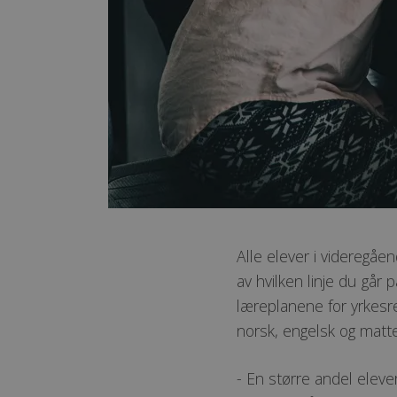
Alle elever i videregå
av hvilken linje du går 
læreplanene for yrkesre
norsk, engelsk og matt
- En større andel elever 