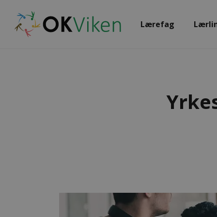
Lærefag
Lærli
Yrkes