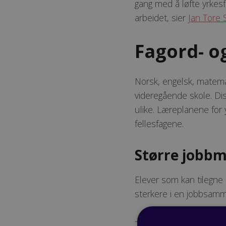
gang med å løfte yrkesfa
arbeidet, sier
Jan Tore 
Fagord- og
Norsk, engelsk, matemat
videregående skole. Diss
ulike. Læreplanene for 
fellesfagene.
Større jobbm
Elever som kan tilegne 
sterkere i en jobbsam
- Det betyr at elever s