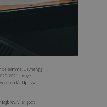
er de samme, uavhengig
i 2020-2021 fornye
vene nå får tilpasset
 fagbrev. Vi er godt i