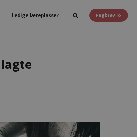
Ledige læreplasser
Fagbrev.io
elagte