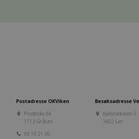
Postadresse OKViken
Besøksadresse Ve
Postboks 66
Kjellstadveien 5
1713 Grålum
3402 Lier
69 10 21 00