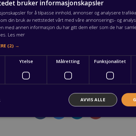
tedet bruker informasjonskapsler
r at de kunne få jobb et sted hvor engelsk er arbeidssprå
sjonskapsler for å tilpasse innhold, annonser og analysere trafikke
 om din bruk av nettstedet vårt med våre annonserings- og anal
n med annen informasjon du har gitt dem eller som de har samlet
for fagarbeidere
res.
Les mer
ERE
(2) →
ralbyrå kommer det i 2035 til å være mangel på opptil 70.00
et å ta en yrkesutdanning i dag.
Ytelse
Målretting
Funksjonalitet
ommunenes Opplæringskontor i Buskerud IKS? Kontakt os
R
AVVIS ALLE
G