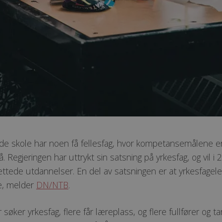
ende skole har noen få fellesfag, hvor kompetansemålene 
på. Regjeringen har uttrykt sin satsning på yrkesfag, og vil 
ttede utdannelser. En del av satsningen er at yrkesfagele
e, melder
DN/NTB
.
søker yrkesfag, flere får læreplass, og flere fullfører og tar