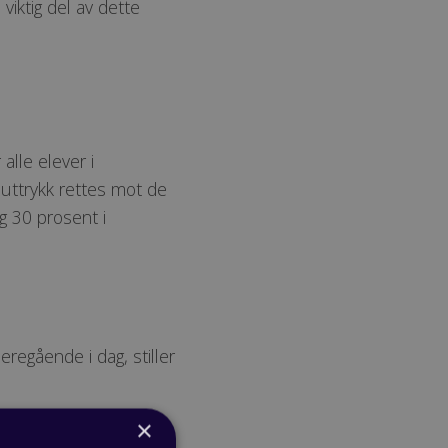
viktig del av dette
alle elever i
 -uttrykk rettes mot de
g 30 prosent i
regående i dag, stiller
×
trykk og lære å uttrykke