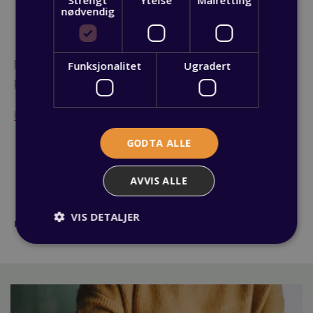
nødvendig
Interessert i å vite mer?
Besøk
mennihelse.no
for mer informasjon om
Funksjonalitet
Ugradert
programmet, og for å se om du oppfyller kravene.
Har du spørsmål til OKViken? Kontakt oss her
!
GODTA ALLE
AVVIS ALLE
VIS DETALJER
Publisert: 14 januar 2025