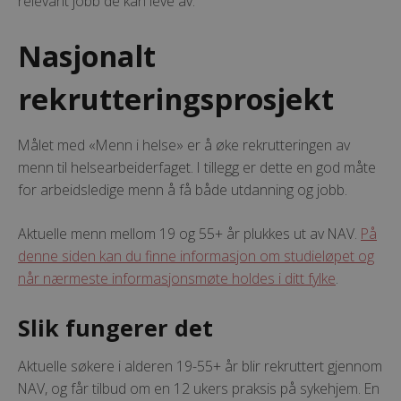
relevant jobb de kan leve av.
Nasjonalt
rekrutteringsprosjekt
Målet med «Menn i helse» er å øke rekrutteringen av
menn til helsearbeiderfaget. I tillegg er dette en god måte
for arbeidsledige menn å få både utdanning og jobb.
Aktuelle menn mellom 19 og 55+ år plukkes ut av NAV.
På
denne siden kan du finne informasjon om studieløpet og
når nærmeste informasjonsmøte holdes i ditt fylke
.
Slik fungerer det
Aktuelle søkere i alderen 19-55+ år blir rekruttert gjennom
NAV, og får tilbud om en 12 ukers praksis på sykehjem. En