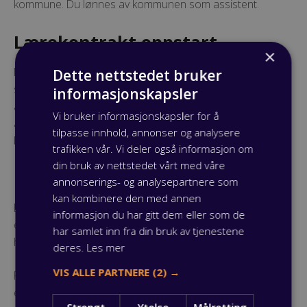
kommune. Du lønnes av kommunen som assistent.
Lærekontrakt oppstart
×
Når du har fullført og bestått både Vg1 og Vg2, kan du
Dette nettstedet bruker
starte på fagbrevet. Læretidens lengde avhenger blant
informasjonskapsler
annet av hvilke fellesfag, formell kompetanse og ­tidligere
Vi bruker informasjonskapsler for å
arbeidserfaring den enkelte deltaker har. Læretiden
tilpasse innhold, annonser og analysere
beregnes individuelt­ og er minimum 12 ­måneder.
trafikken vår. Vi deler også informasjon om
din bruk av nettstedet vårt med våre
Fagbrevet
annonserings- og analysepartnere som
kan kombinere den med annen
Etter endt læretid, skal du gjennomføre fagprøven. Dette
informasjon du har gitt dem eller som de
er ditt endelige bevis på at du er utdannet
har samlet inn fra din bruk av tjenestene
helsefagarbeider.
deres.
Les mer
VIS ALLE PARTNERE
(2) →
Fagbrev utstedes når programfag, fellesfag og fagprøve
er bestått.
Strengt
Ytelse
Målretting