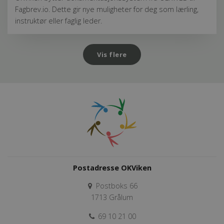
Fagbrev.io. Dette gir nye muligheter for deg som lærling,
instruktør eller faglig leder.
Vis flere
Postadresse OKViken
Postboks 66
1713 Grålum
69 10 21 00