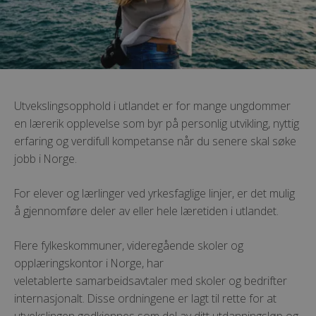
Utvekslingsopphold i utlandet er for mange ungdommer
en lærerik opplevelse som byr på
personlig utvikling, nyttig
erfaring og verdifull kompetanse når du senere skal søke
jobb i Norge.
For elever og lærlinger ved yrkesfaglige linjer, er det mulig
å gjennomføre deler av eller hele
læretiden i utlandet.
Flere fylkeskommuner, videregående skoler og
opplæringskontor i Norge, har
veletablerte
samarbeidsavtaler med skoler og bedrifter
internasjonalt. Disse ordningene er lagt til rette for at
utvekslingen godkjennes som del av ditt utdanningsløp og