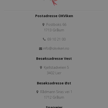
Postadresse OKViken
Postboks 66
1713 Grålum
69 10 21 00
info@okviken.no
Besøksadresse Vest
Kjellstadveien 5
3402 Lier
Besøksadresse Øst
Rådmann Siras vei 1
1712 Grålum
Snarveier