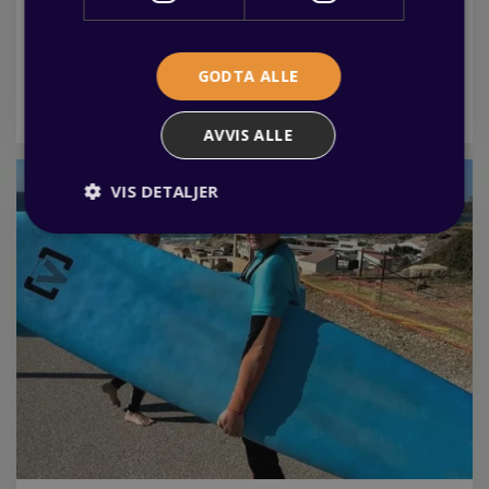
Fagbrev.io gjør lærlingtiden enklere
03 juni 2026
Visste du at som lærling har du mulighet til å benytte deg
GODTA ALLE
av Fagbrev.io, en nettbasert plattform som samler all
nødvendig info om din lærlingtid? Les mer her.
AVVIS ALLE
VIS DETALJER