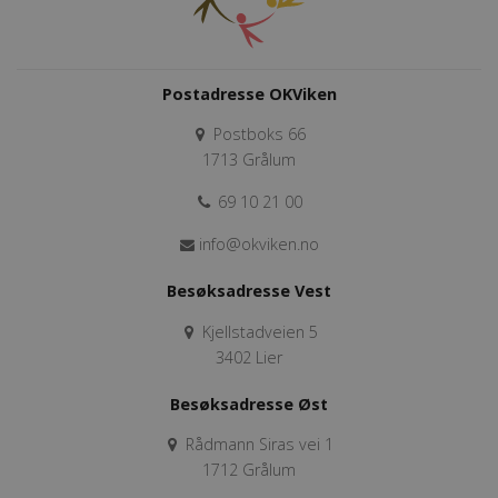
Postadresse OKViken
Postboks 66
1713 Grålum
69 10 21 00
info@okviken.no
Besøksadresse Vest
Kjellstadveien 5
3402 Lier
Besøksadresse Øst
Rådmann Siras vei 1
1712 Grålum