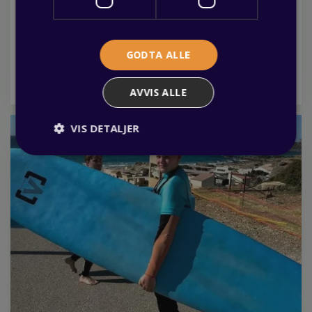
Fagbrev.io gjør lærlingtiden enklere
03 juni 2026
Visste du at som lærling har du mulighet til å benytte deg
GODTA ALLE
av Fagbrev.io, en nettbasert plattform som samler all
nødvendig info om din lærlingtid? Les mer her.
AVVIS ALLE
VIS DETALJER