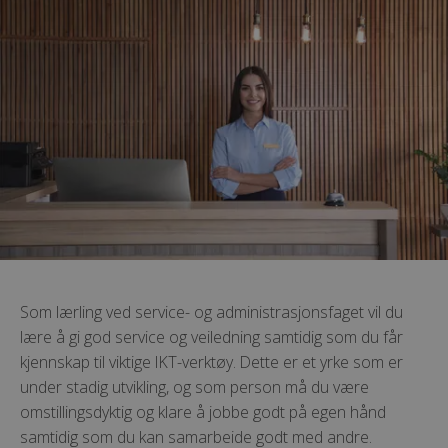
Som lærling ved service- og administrasjonsfaget vil du
lære å gi god service og veiledning samtidig som du får
kjennskap til viktige IKT-verktøy. Dette er et yrke som er
under stadig utvikling, og som person må du være
omstillingsdyktig og klare å jobbe godt på egen hånd
samtidig som du kan samarbeide godt med andre.