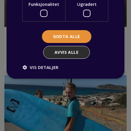
Funksjonalitet
Ugradert
Fagbrev.io gjør lærlingtiden enklere
GODTA ALLE
03 juni 2026
Visste du at som lærling har du mulighet til å benytte deg
AVVIS ALLE
av Fagbrev.io, en nettbasert plattform som samler all
nødvendig info om din lærlingtid? Les mer her.
VIS DETALJER