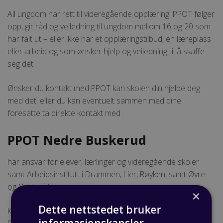
All ungdom har rett til videregående opplæring. PPOT følger
opp, gir råd og veiledning til ungdom mellom 16 og 20 som
har falt ut – eller ikke har et opplæringstilbud, en læreplass
eller arbeid og som ønsker hjelp og veiledning til å skaffe
seg det.
Ønsker du kontakt med PPOT kan skolen din hjelpe deg
med det, eller du kan eventuelt sammen med dine
foresatte ta direkte kontakt med:
PPOT Nedre Buskerud
har ansvar for elever, lærlinger og videregående skoler
samt Arbeidsinstitutt i Drammen, Lier, Røyken, samt Øvre-
og Nedre Eiker.
×
Dette nettstedet bruker
Kontorsted: Dronninggata 15, 3019 Drammen
informasjonskapsler