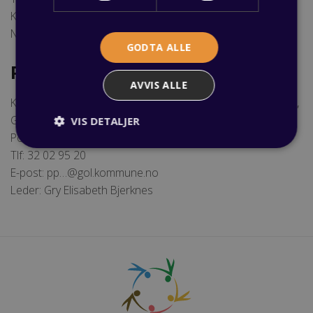
Kontorleder: Asbjørn O. Langaas
Nettside:
www.ppt-ot.no/
GODTA ALLE
PPT og OT i Hallingdal
AVVIS ALLE
Kontorsted: Skysstasjon, Sentrumsvn 93 (inngang bakside),
Gol.
VIS DETALJER
Postadresse: Pb 93, 3551 Gol
Tlf: 32 02 95 20
E-post: pp…@gol.kommune.no
Leder: Gry Elisabeth Bjerknes