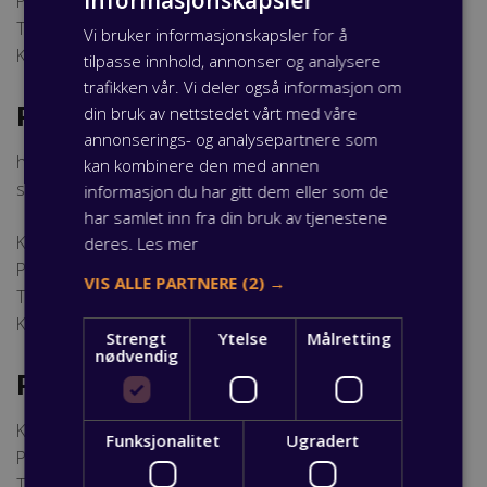
Postadresse: Postboks 3563, 3007 Drammen
Tlf: 32 80 86 50
Vi bruker informasjonskapsler for å
Kontorleder: Fredrik L. Karlsen
tilpasse innhold, annonser og analysere
trafikken vår. Vi deler også informasjon om
PPOT Ringerike/Hole
din bruk av nettstedet vårt med våre
annonserings- og analysepartnere som
har ansvar for elever, lærlinger og videregående skoler
kan kombinere den med annen
samt Arbeidsinstitutt på Ringerike og Hole.
informasjon du har gitt dem eller som de
har samlet inn fra din bruk av tjenestene
Kontorsted: Søndre Torv 1, Hønefoss
deres.
Les mer
Postadresse: Postboks 241 Sentrum, 3502 Hønefoss
VIS ALLE PARTNERE
(2) →
Tlf: 32 80 89 20
Kontorleder: Karl-Petter Endrerud
Strengt
Ytelse
Målretting
nødvendig
PPOT Kongsberg og Numedal
Kontorsted: Nymoens Torg 6-8, Kongsberg
Funksjonalitet
Ugradert
Postadresse: Pb 742, Nymoen, 3606 Kongsberg
Tlf: 32 86 82 70