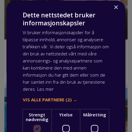
×
Dette nettstedet bruker
informasjonskapsler
Vi bruker informasjonskapsler for å
tilpasse innhold, annonser og analysere
trafikken vår. Vi deler også informasjon om
Fagbrev.io gjør lærlingtiden enklere
din bruk av nettstedet vårt med våre
03 juni 2026
annonserings- og analysepartnere som
Visste du at som lærling har du mulighet til å benytte deg
kan kombinere den med annen
av Fagbrev.io, en nettbasert plattform som samler all
informasjon du har gitt dem eller som de
nødvendig info om din lærlingtid? Les mer her.
har samlet inn fra din bruk av tjenestene
deres.
Les mer
VIS ALLE PARTNERE
(2) →
Strengt
Ytelse
Målretting
nødvendig