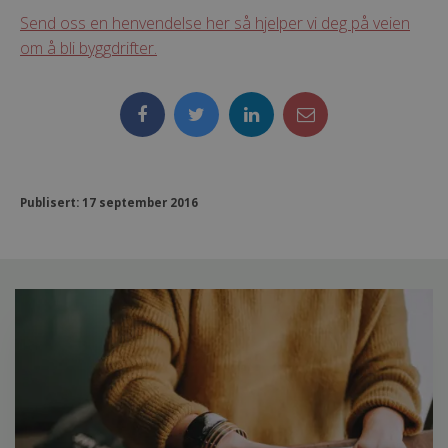
Send oss en henvendelse her så hjelper vi deg på veien
om å bli byggdrifter.
Publisert: 17 september 2016