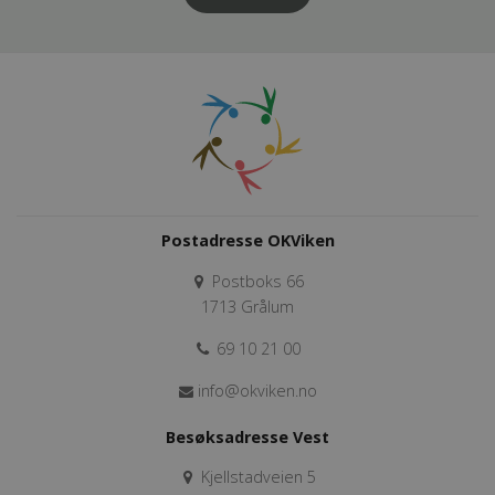
Postadresse OKViken
Postboks 66
1713 Grålum
69 10 21 00
info@okviken.no
Besøksadresse Vest
Kjellstadveien 5