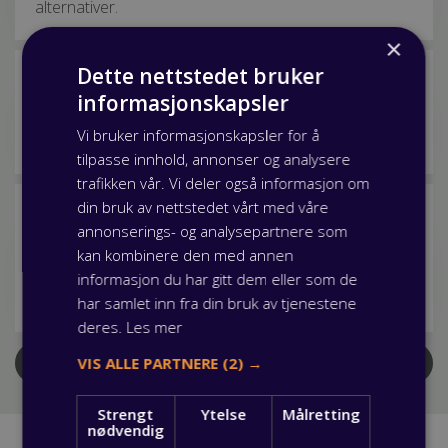
alternativer.
×
Dette nettstedet bruker
Spørsmål og svar rundt fagprøven
informasjonskapsler
Vi har oppsummert de vanligste spørsmålene vi får
Vi bruker informasjonskapsler for å
rundt fagprøven, og besvart dem her.
tilpasse innhold, annonser og analysere
trafikken vår. Vi deler også informasjon om
din bruk av nettstedet vårt med våre
Er du nervøs før fagprøven?
annonserings- og analysepartnere som
Fagprøven er læretidens eksamen, og du er kanskje
kan kombinere den med annen
nervøs før du skal avlegge din avsluttende prøve? Her
informasjon du har gitt dem eller som de
er noen råd som forhåpentligvis kan roe nervene.
har samlet inn fra din bruk av tjenestene
deres.
Les mer
VIS ALLE PARTNERE
(2) →
Last flere
Strengt
Ytelse
Målretting
nødvendig