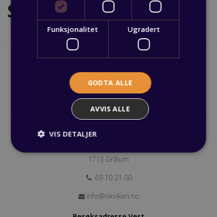
Søk
Funksjonalitet
Ugradert
GODTA ALLE
AVVIS ALLE
Postadresse OKViken
VIS DETALJER
Postboks 66
1713 Grålum
69 10 21 00
info@okviken.no
Besøksadresse Vest